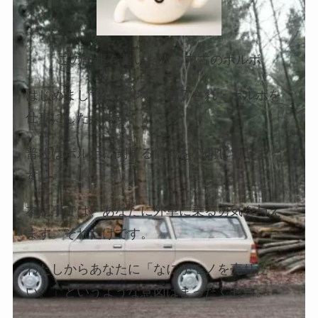
この記事を書いた人：中古のボルボ
はじめまして、ボルボに魅了され・ボルボを
仕事にした人です。
普段はボルボに関する情報を公開していま
す。
本記事では、あなたに外車に乗る勇気を与え
ます。それだけです。
わたしからあなたに「なにかモノを売りた
い。」というような意図はまったくゼロ。